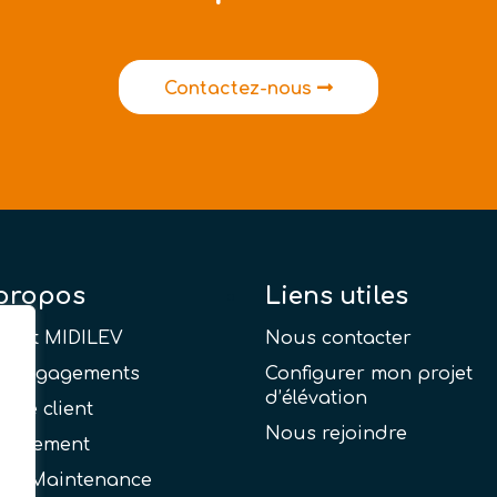
Contactez-nous
propos
Liens utiles
sprit MIDILEV
Nous contacter
s engagements
Configurer mon projet
d’élévation
vice client
Nous rejoindre
nancement
V & Maintenance