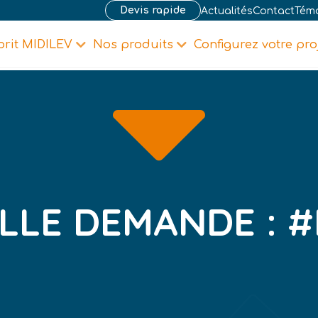
Devis rapide
Actualités
Contact
Tém
prit MIDILEV
Nos produits
Configurez votre pro
LLE DEMANDE : #