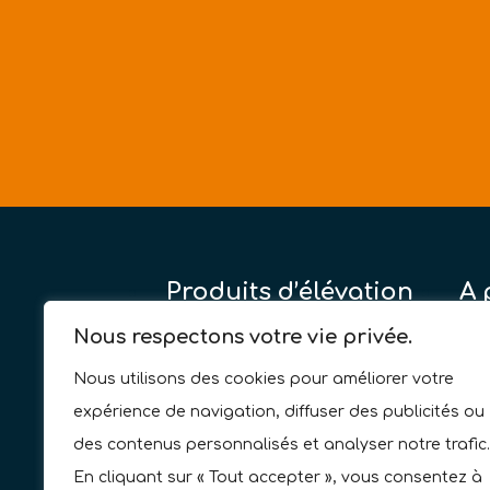
Produits d’élévation
A 
Ascenseur de maison
L’e
Nous respectons votre vie privée.
Élévateur PMR
No
Nous utilisons des cookies pour améliorer votre
Chaise monte-escaliers
Ser
expérience de navigation, diffuser des publicités ou
Plateforme monte-escaliers
Fi
des contenus personnalisés et analyser notre trafic.
Monte-charges
SA
En cliquant sur « Tout accepter », vous consentez à