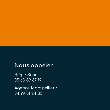
Nous appeler
Siège Saix :
05 63 59 37 19
Agence Montpellier :
04 99 51 24 33