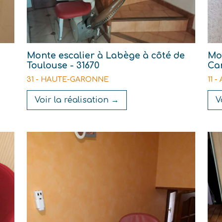
Monte escalier à Labège à côté de
Mo
Toulouse - 31670
Car
31 - HAUTE-GARONNE
11 
Voir la réalisation →
V