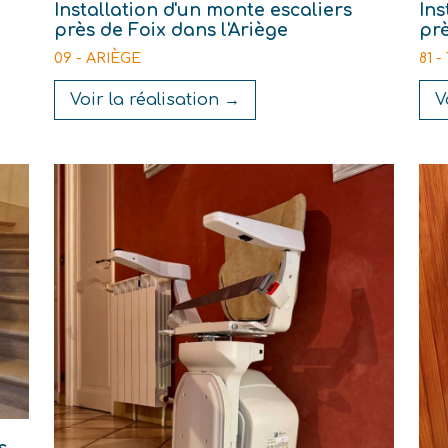
Installation d'un monte escaliers
Ins
près de Foix dans l'Ariège
prè
09 - ARIÈGE
81 
Voir la réalisation →
V