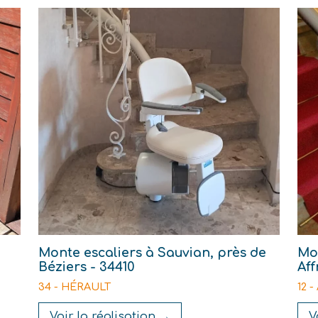
Monte escaliers à Sauvian, près de
Mon
Béziers - 34410
Aff
34 - HÉRAULT
12 
Voir la réalisation →
V