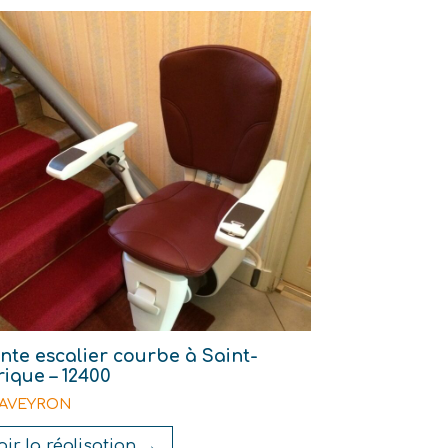
te escalier courbe à Saint-
rique – 12400
- AVEYRON
oir la réalisation →