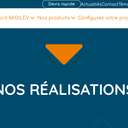
Devis rapide
Actualités
Contact
Tém
prit MIDILEV
Nos produits
Configurez votre pro
NOS RÉALISATION