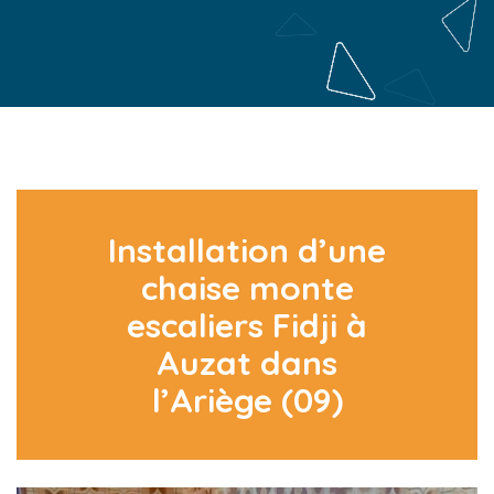
Installation d’une
chaise monte
escaliers Fidji à
Auzat dans
l’Ariège (09)