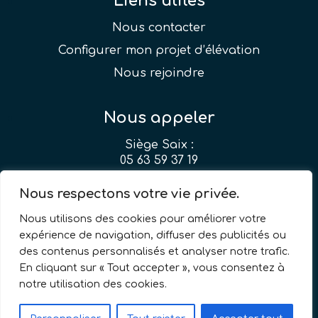
Liens utiles
Nous contacter
Configurer mon projet d’élévation
Nous rejoindre
Nous appeler
Siège Saix :
05 63 59 37 19
Agence Montpellier :
Nous respectons votre vie privée.
04 99 51 24 33
Nous utilisons des cookies pour améliorer votre
expérience de navigation, diffuser des publicités ou
des contenus personnalisés et analyser notre trafic.
En cliquant sur « Tout accepter », vous consentez à
notre utilisation des cookies.
© 2026 MIDILEV Tous droits réservés |
Mentions légales et