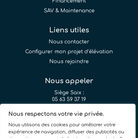
Financement
SAV & Maintenance
Liens utiles
Nous contacter
Configurer mon projet d’élévation
Nous rejoindre
Nous appeler
Siège Saix :
05 63 59 37 19
Agence Montpellier :
Nous respectons votre vie privée.
04 99 51 24 33
Nous utilisons des cookies pour améliorer votre
expérience de navigation, diffuser des publicités ou