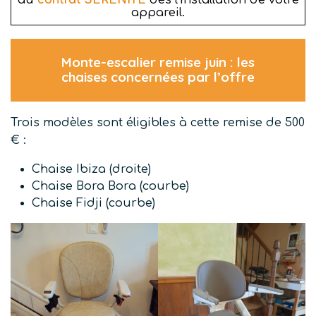
au
contrat SÉRÉNITÉ
dès l’installation de votre
appareil.
Monte-escalier remise juin : les
chaises concernées par l’offre
Trois modèles sont éligibles à cette remise de 500
€ :
Chaise Ibiza (droite)
Chaise Bora Bora (courbe)
Chaise Fidji (courbe)